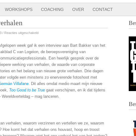
WORKSHOPS
COACHING
OVER
CONTACT
verhalen
Be
voor
3 /
Reacties uitgeschakeld
We
fgelopen week gaf ik een interview aan Bart Bakker van het
zijn
vakblad C van Logeion, de beroepsvereniging van
verslaafd
communicatieprofessionals. Een heerlijk gesprek over de
aan
iepere werking van verhalen, de waarde van corporate
verhalen
tories en het belang van nieuwe grote verhalen. Drie dagen
later volgde een minstens zo enerverende fotoshoot met
Germán Villafane
. Dit alles omdat medio maart mijn nieuwe
boek,
Too Good to be True
gaat verschijnen, en ik dat tijdens
– Wereldverteldag – mag lanceren.
Be
n verhalen, waarom verzinnen en vertellen we ze, waarom
? Hoe komt het dat verhalen ons houvast, hoop en troost
ring brengen? Waarom wint het ene verhaal het van het andere?