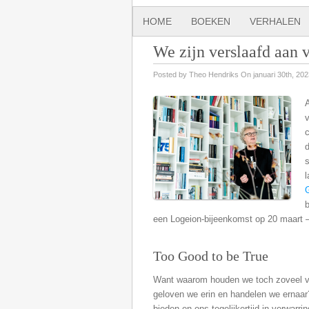
HOME
BOEKEN
VERHALEN
We zijn verslaafd aan 
Posted by Theo Hendriks On januari 30th, 202
A
d
s
een Logeion-bijeenkomst op 20 maart 
Too Good to be True
Want waarom houden we toch zoveel va
geloven we erin en handelen we ernaar
bieden en ons tegelijkertijd in verwar