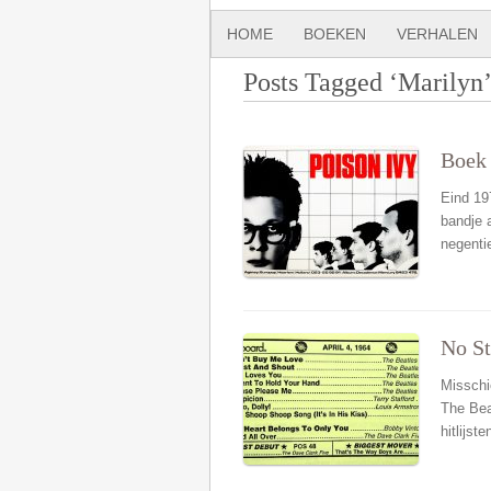
HOME
BOEKEN
VERHALEN
Posts Tagged ‘Marilyn
Boek 
Eind 19
bandje 
negenti
No St
Misschi
The Bea
hitlijst