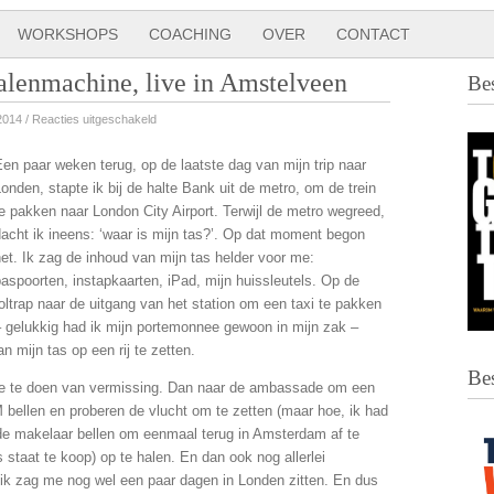
WORKSHOPS
COACHING
OVER
CONTACT
alenmachine, live in Amstelveen
Be
voor
2014 /
Reacties uitgeschakeld
25
en paar weken terug, op de laatste dag van mijn trip naar
september:
onden, stapte ik bij de halte
Bank
uit de metro, om de trein
De
e pakken naar London City Airport. Terwijl de metro wegreed,
Verhalenmachine,
acht ik ineens: ‘waar is mijn tas?’. Op dat moment begon
live
et. Ik zag de inhoud van mijn tas helder voor me:
in
aspoorten, instapkaarten, iPad, mijn huissleutels. Op de
Amstelveen
oltrap naar de uitgang van het station om een taxi te pakken
– gelukkig had ik mijn portemonnee gewoon in mijn zak –
n mijn tas op een rij te zetten.
Be
fte te doen van vermissing. Dan naar de ambassade om een
LM bellen en proberen de vlucht om te zetten (maar hoe, ik had
de makelaar bellen om eenmaal terug in Amsterdam af te
 staat te koop) op te halen. En dan ook nog allerlei
 ik zag me nog wel een paar dagen in Londen zitten. En dus