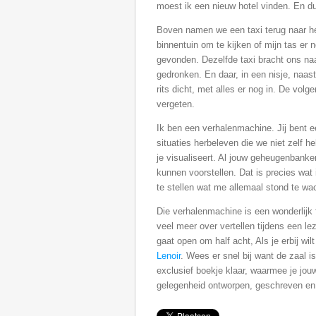
moest ik een nieuw hotel vinden. En d
Boven namen we een taxi terug naar he
binnentuin om te kijken of mijn tas er 
gevonden. Dezelfde taxi bracht ons na
gedronken. En daar, in een nisje, naast
rits dicht, met alles er nog in. De vol
vergeten.
Ik ben een verhalenmachine. Jij bent 
situaties herbeleven die we niet zelf h
je visualiseert. Al jouw geheugenbank
kunnen voorstellen. Dat is precies wat 
te stellen wat me allemaal stond te wac
Die verhalenmachine is een wonderlij
veel meer over vertellen tijdens een le
gaat open om half acht, Als je erbij wil
Lenoir
. Wees er snel bij want de zaal is
exclusief boekje klaar, waarmee je jou
gelegenheid ontworpen, geschreven en 