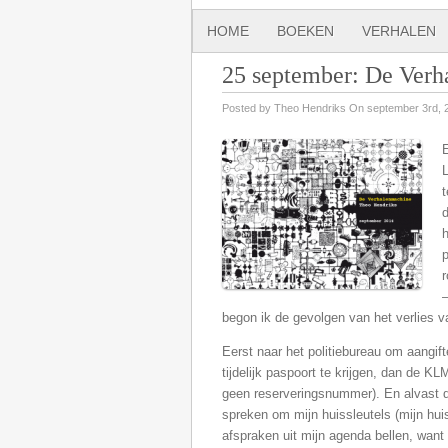
HOME
BOEKEN
VERHALEN
25 september: De Verh
Posted by Theo Hendriks On september 3rd, 
E
L
t
d
h
p
r
begon ik de gevolgen van het verlies va
Eerst naar het politiebureau om aangi
tijdelijk paspoort te krijgen, dan de K
geen reserveringsnummer). En alvast 
spreken om mijn huissleutels (mijn huis
afspraken uit mijn agenda bellen, want