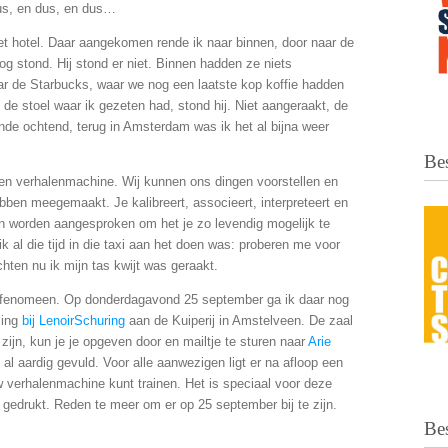
us, en dus, en dus…
t hotel. Daar aangekomen rende ik naar binnen, door naar de
nog stond. Hij stond er niet. Binnen hadden ze niets
ar de Starbucks, waar we nog een laatste kop koffie hadden
 de stoel waar ik gezeten had, stond hij. Niet aangeraakt, de
gende ochtend, terug in Amsterdam was ik het al bijna weer
Bes
een verhalenmachine. Wij kunnen ons dingen voorstellen en
ebben meegemaakt. Je kalibreert, associeert, interpreteert en
en worden aangesproken om het je zo levendig mogelijk te
ik al die tijd in die taxi aan het doen was: proberen me voor
hten nu ik mijn tas kwijt was geraakt.
k fenomeen. Op donderdagavond 25 september ga ik daar nog
zing
bij LenoirSchuring
aan de Kuiperij in Amstelveen. De zaal
t zijn, kun je je opgeven door en mailtje te sturen naar
Arie
 al aardig gevuld. Voor alle aanwezigen ligt er na afloop een
w verhalenmachine kunt trainen.
Het is speciaal voor deze
gedrukt. Reden te meer om er op 25 september bij te zijn.
Be