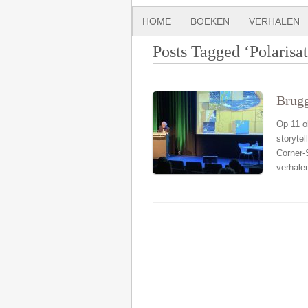
HOME
BOEKEN
VERHALEN
Posts Tagged ‘Polarisat
Brugg
Op 11 o
storytel
Corner-S
verhale