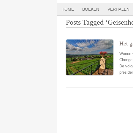
HOME
BOEKEN
VERHALEN
Posts Tagged ‘Geisenh
Het g
Wenen w
Change 
De volg
preside