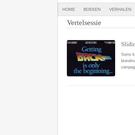
HOME
BOEKEN
VERHALEN
Vertelsessie
Slidi
Soms ka
brandma
campagn