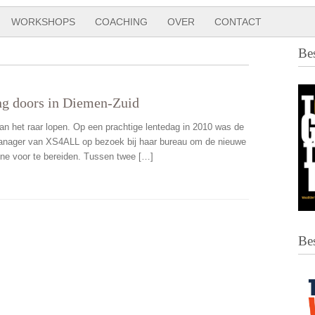
WORKSHOPS
COACHING
OVER
CONTACT
Be
ng doors in Diemen-Zuid
n het raar lopen. Op een prachtige lentedag in 2010 was de
nager van XS4ALL op bezoek bij haar bureau om de nieuwe
e voor te bereiden. Tussen twee […]
Be