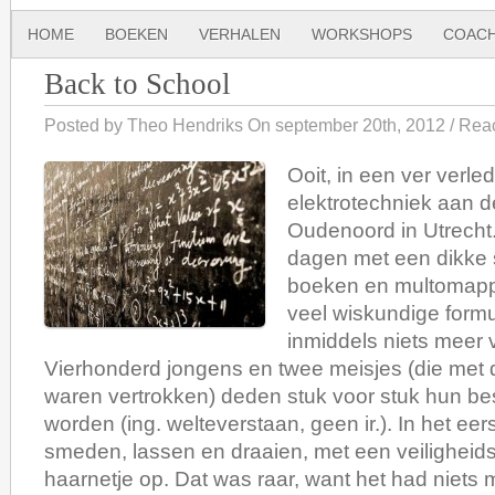
HOME
BOEKEN
VERHALEN
WORKSHOPS
COACH
Back to School
Posted by Theo Hendriks On september 20th, 2012 /
Reac
Ooit, in een ver verle
elektrotechniek aan 
Oudenoord in Utrecht
dagen met een dikke 
boeken en multomapp
veel wiskundige formu
inmiddels niets meer v
Vierhonderd jongens en twee meisjes (die met 
waren vertrokken) deden stuk voor stuk hun bes
worden (ing. welteverstaan, geen ir.). In het eer
smeden, lassen en draaien, met een veiligheids
haarnetje op. Dat was raar, want het had niets 